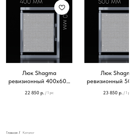
Люк Shagma
Люк Shagma
ревизионный 400х600
ревизионный 50
мм
мм
22 850
р.
23 850
р.
/
1 pc
/
1 pc
Главная
/
Каталог