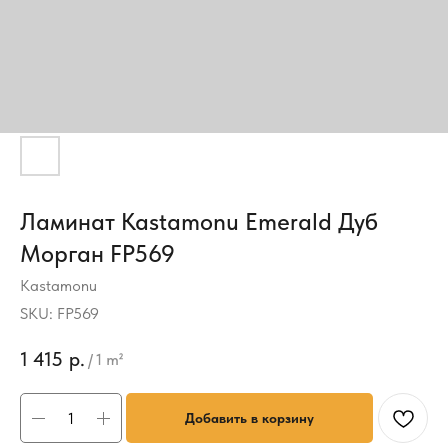
Ламинат Kastamonu Emerald Дуб
Морган FP569
Kastamonu
SKU:
FP569
1 415
р.
/
1 m²
Добавить в корзину