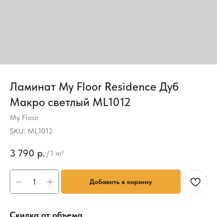
Ламинат My Floor Residence Дуб
Макро светлый ML1012
My Floor
SKU:
ML1012
3 790
р.
/
1 m²
Добавить в корзину
Скидка от объема