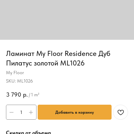
Ламинат My Floor Residence Дуб
Пилатус золотой ML1026
My Floor
SKU:
ML1026
3 790
р.
/
1 m²
Добавить в корзину
Скидка от объема