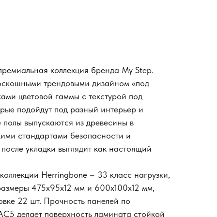
 премиальная коллекция бренда My Step.
оскошными трендовыми дизайном «под
ками цветовой гаммы с текстурой под
орые подойдут под разный интерьер и
 полы выпускаются из древесины в
кими стандартами безопасности и
 после укладки выглядит как настоящий
оллекции Herringbone – 33 класс нагрузки,
размеры 475x95х12 мм и 600х100х12 мм,
овке 22 шт. Прочность панелей по
 АС5 делает поверхность ламината стойкой