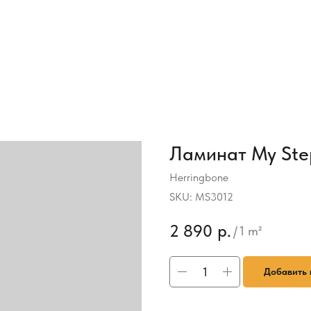
Ламинат My Ste
Herringbone
SKU:
MS3012
2 890
р.
/
1 m²
Добавить 