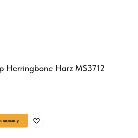
p Herringbone Harz MS3712
в корзину