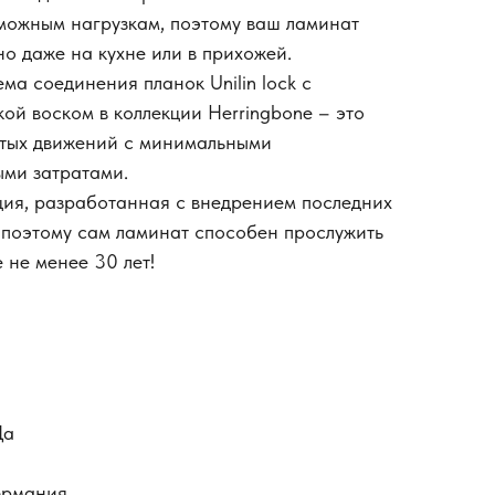
можным нагрузкам, поэтому ваш ламинат
но даже на кухне или в прихожей.
ма соединения планок Unilin lock с
ой воском в коллекции Herringbone – это
стых движений с минимальными
ми затратами.
кция, разработанная с внедрением последних
 поэтому сам ламинат способен прослужить
 не менее 30 лет!
Да
ермания