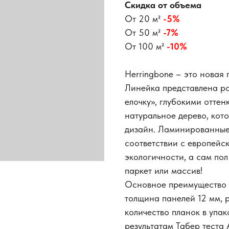
Скидка от объема
От 20 м²
-5%
От 50 м²
-7%
От 100 м²
-10%
Herringbone – это новая
Линейка представлена р
елочку», глубокими оттен
натуральное дерево, кот
дизайн. Ламинированные
соответствии с европейс
экологичности, а сам пол
паркет или массив!
Основное преимущество к
толщина панелей 12 мм, 
количество планок в упак
результатам Табер теста