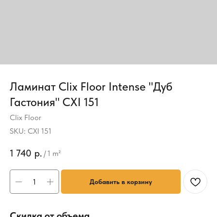
Ламинат Clix Floor Intense "Дуб
Гастония" CXI 151
Clix Floor
SKU:
CXI 151
1 740
р.
/
1 m²
Добавить в корзину
Скидка от объема