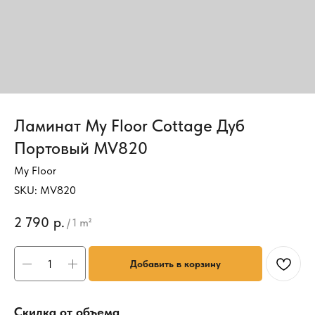
Ламинат My Floor Cottage Дуб
Портовый MV820
My Floor
SKU:
MV820
2 790
р.
/
1 m²
Добавить в корзину
Скидка от объема