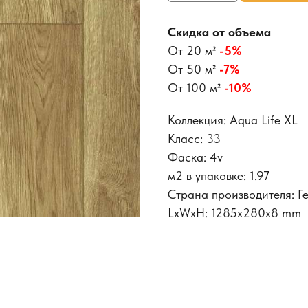
Скидка от объема
От 20 м²
-5%
От 50 м²
-7%
От 100 м²
-10%
Коллекция: Aqua Life XL
Класс: 33
Фаска: 4v
м2 в упаковке: 1.97
Страна производителя: Г
LxWxH: 1285x280x8 mm