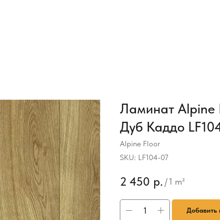
Ламинат Alpine F
Дуб Каддо LF10
Alpine Floor
SKU:
LF104-07
2 450
р.
/
1 m²
Добавить 