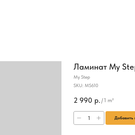
Ламинат My Ste
My Step
SKU:
MS610
2 990
р.
/
1 m²
Добавить 