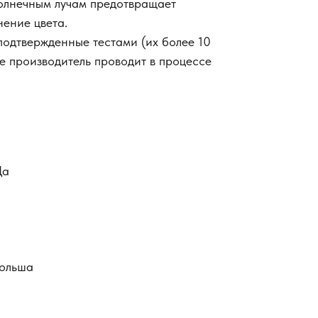
олнечным лучам предотвращает
ение цвета.
подтвержденные тестами (их более 10
ые производитель проводит в процессе
Да
Польша