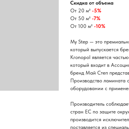
Скидка от объема
От 20 м²
-5%
От 50 м²
-7%
От 100 м²
-10%
My Step — это премиаль
который выпускается бре
Kronopol является часть
который входит в Ассоци
бренд Май Степ представ
Производство ламината 
оборудовании с примене
Производитель соблюдает
стран ЕС по защите окр
производится исключител
поставляется из специаль