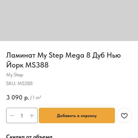
Ламинат My Step Mega 8 Дуб Нью
Йорк MS388
My Step
SKU:
MS388
3 090
р.
/
1 m²
Добавить в корзину
Скидка от объема