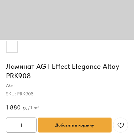
Ламинат AGT Effect Elegance Altay
PRK908
AGT
SKU:
PRK908
1 880
р.
/
1 m²
Добавить в корзину