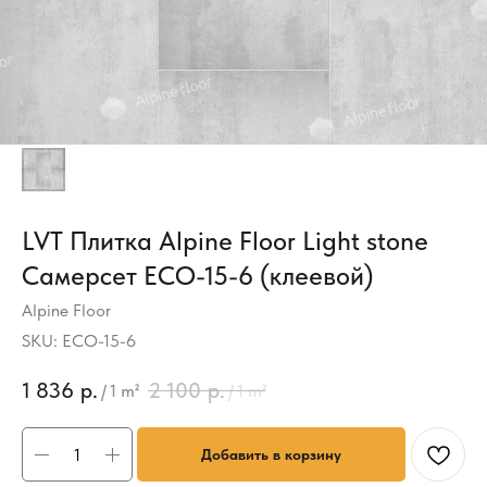
LVT Плитка Alpine Floor Light stone
Самерсет ECO-15-6 (клеевой)
Alpine Floor
SKU:
ECO-15-6
1 836
р.
2 100
р.
/
1 m²
/
1 m²
Добавить в корзину