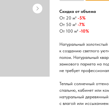
Скидка от объема
От 20 м²
-5%
От 50 м²
-7%
От 100 м²
-10%
Натуральный золотистый 
к созданию светлого уют
полом. Натуральный кварц
замкового паркета на под
не требует профессионал
Теплый солнечный оттено
спальню, кабинет или ко
натуральный деревянный 
с влагой или иссыханием