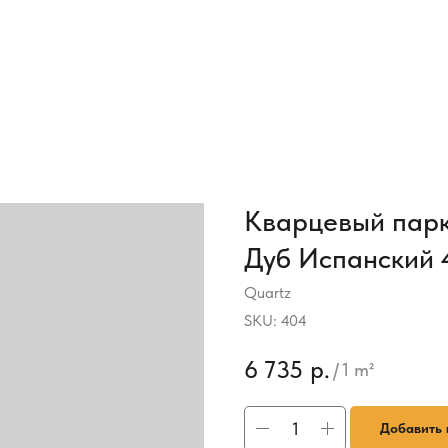
Кварцевый парк
Дуб Испанский 
Quartz
SKU:
404
6 735
р.
/
1 m²
Добавить 