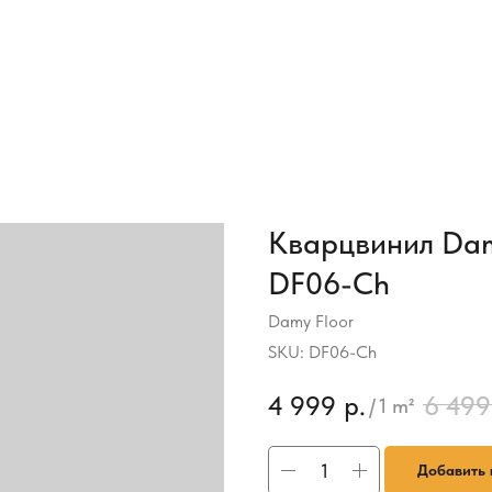
Кварцвинил Dam
DF06-Ch
Damy Floor
SKU:
DF06-Ch
4 999
р.
6 499
/
1 m²
Добавить 