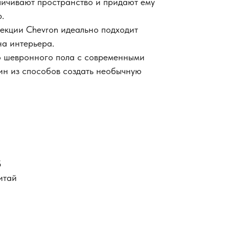
еличивают пространство и придают ему
.
екции Chevron идеально подходит
на интерьера.
о шевронного пола с современными
ин из способов создать необычную
5
итай