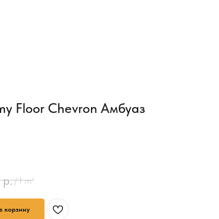
y Floor Chevron Амбуаз
р.
/
1 m²
в корзину