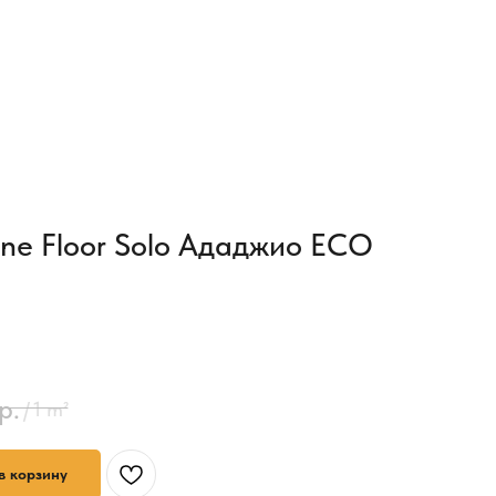
ne Floor Solo Ададжио ЕСО
р.
/
1 m²
в корзину