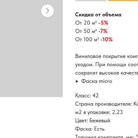
Скидка от объема
От 20 м²
-5%
От 50 м²
-7%
От 100 м²
-10%
Виниловое покрытие ком
уходом. При помощи соот
сохранят высокое качеств
Фаска micro
Класс: 42
Страна производителя: К
м2 в упаковке: 2.23
Цвет: Бежевый
Фаска: Есть
Толщина композита, мм: 