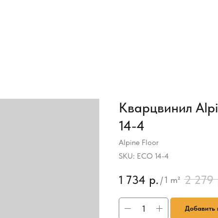
Кварцвинил Alpi
14-4
Alpine Floor
SKU:
ЕСО 14-4
1 734
р.
2 279
/
1 m²
Добавить 