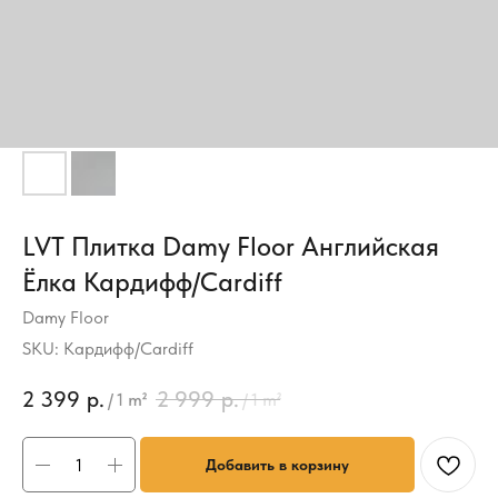
LVT Плитка Damy Floor Английская
Ёлка Кардифф/Cardiff
Damy Floor
SKU:
Кардифф/Cardiff
2 399
р.
2 999
р.
/
1 m²
/
1 m²
Добавить в корзину