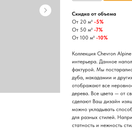
Скидка от объема
От 20 м²
-5%
От 50 м²
-7%
От 100 м²
-10%
Коллекция Chevron Alpin
интерьера. Данное напол
фактурой. Мы постаралис
дуба, макадамии и други
отображают все неровнос
дерева. Все цвета — от с
сделают Ваш дизайн изя
можно укладывать способ
для разных стилей. Напр
статность и нежность сти