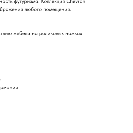
ность футуризма. Коллекция Chevron
еображения любого помещения.
ствию мебели на роликовых ножках
5
ермания